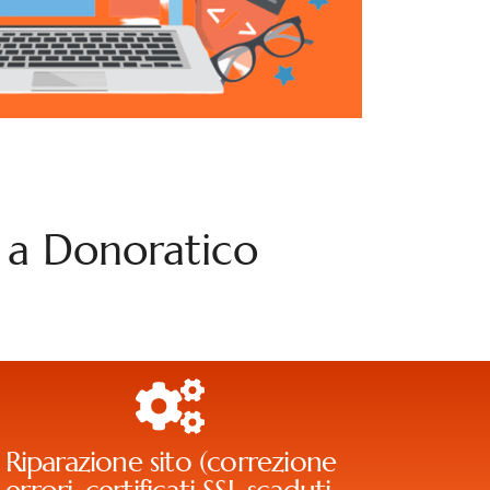
eb a Donoratico
Riparazione sito (correzione