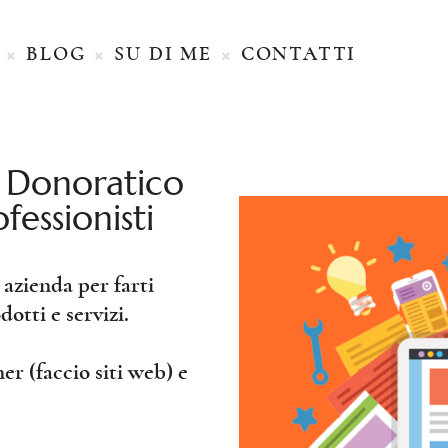
Home
Blog
BLOG
SU DI ME
CONTATTI
Su di me
Contatti
 Donoratico
fessionisti
 azienda per farti
dotti e servizi.
r (faccio siti web) e