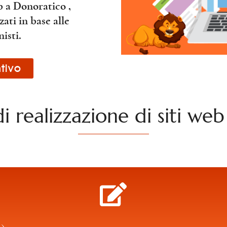
b a Donoratico ,
ati in base alle
isti.
tivo
di realizzazione di siti w